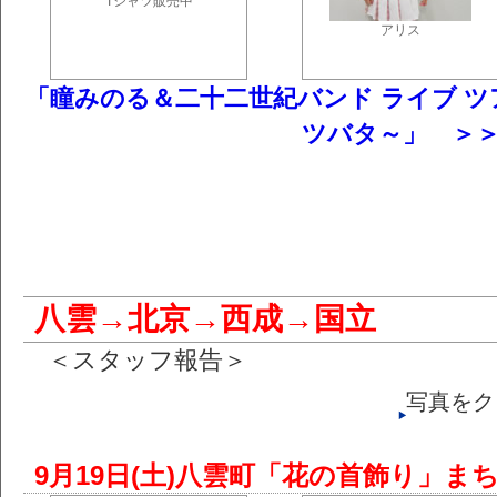
Tシャツ販売中
アリス
「瞳みのる＆二十二世紀バンド ライブ ツアー 2
ツバタ～」 ＞
八雲→北京→西成→国立
＜スタッフ報告＞
写真をク
9月19日(土)八雲町「花の首飾り」