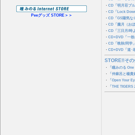
・
CD「明月荘ブ
・
CD「Lock Dow
Peeグッズ STORE＞＞
・
CD「GS陽気
・
CD「朧月（お
・
CD「三日月/時
・
CD+DVD「一
・
CD「晩秋/同学
・
CD+DVD「道
STORE!!その
・
「瞳みのる One
・
「仲麻呂と楊貴妃
・
「Open You
・
「THE TIGERS 