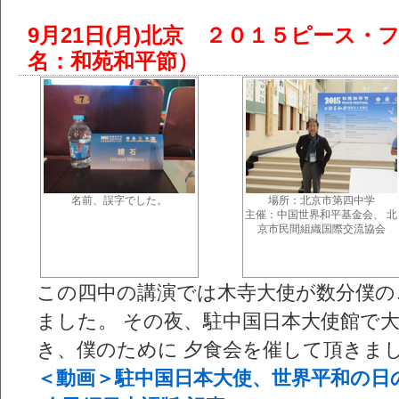
9月21日(月)北京 ２０１５ピース
名：和苑和平節）
名前、誤字でした。
場所：北京市第四中学
主催：中国世界和平基金会、 北
京市民間組織国際交流協会
この四中の講演では木寺大使が数分僕の
ました。 その夜、駐中国日本大使館で
き、僕のために 夕食会を催して頂きま
＜動画＞駐中国日本大使、世界平和の日