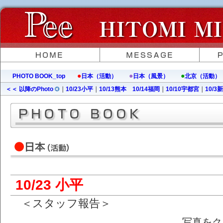
●
●
●
PHOTO BOOK_top
日本（活動）
日本（風景）
北京（活動）
＜＜ 以降のPhoto
｜
10/23小平
｜
10/13熊本
10/14福岡
｜
10/10宇都宮
｜
10/3
10/23 小平
＜スタッフ報告＞
写真をク