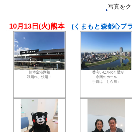
写真をク
10月13日(火)熊本
(くまもと森都心プラ
熊本空港到着
一番高いビルの５階が
秋晴れ、快晴！
今回のホール
手前は「しら川」