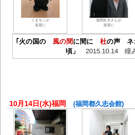
くまモンが
風間杜夫さんが
楽屋に
楽屋に
｢火の国の
風の間
に間に
杜
の声 ネ
頃」
2015.10.14 
10月14日(水)福岡
(福岡都久志会館)