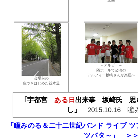
正面
～アルピー～
隣ホールで公演の
アルフィー坂崎さんが楽屋へ
会場前の
色づきはじめた並木道
｢宇都宮
ある日
出来事 坂崎氏 思
し」
2015.10.16 
「瞳みのる＆二十二世紀バンド ライブ ツアー 2
ツバタ～」 ＞