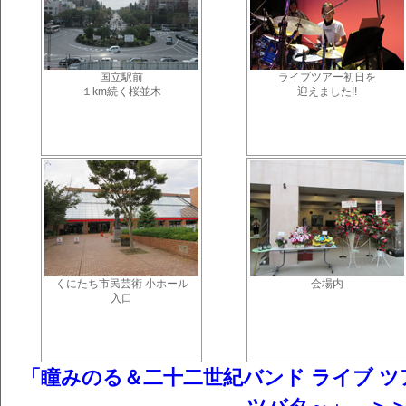
国立駅前
ライブツアー初日を
１km続く桜並木
迎えました!!
くにたち市民芸術 小ホール
会場内
入口
「瞳みのる＆二十二世紀バンド ライブ ツアー 2