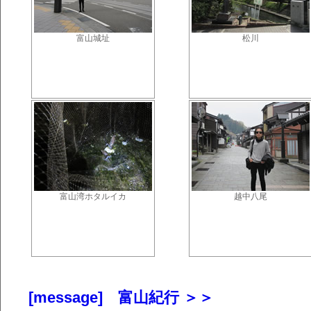
富山城址
松川
富山湾ホタルイカ
越中八尾
[message] 富山紀行 ＞＞