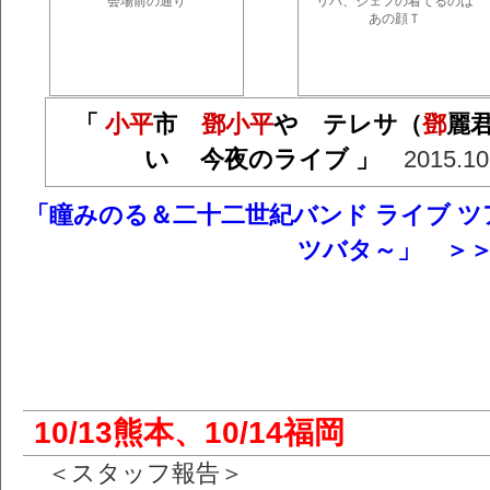
会場前の通り
リハ、ジェフの着てるのは
あの顔Ｔ
「
小平
市
鄧小平
や テレサ（
鄧
麗
い 今夜のライブ 」
2015.1
「瞳みのる＆二十二世紀バンド ライブ ツアー 2
ツバタ～」 ＞
10/13熊本、10/14福岡
＜スタッフ報告＞