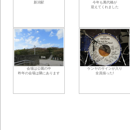
新潟駅
今年も萬代橋が
迎えてくれました
会場は公園の中
ケンヤのサインが入り
昨年の会場は隣にあります
全員揃った!