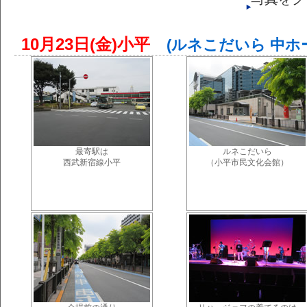
10月23日(金)小平
(ルネこだいら 中ホー
最寄駅は
ルネこだいら
西武新宿線小平
（小平市民文化会館）