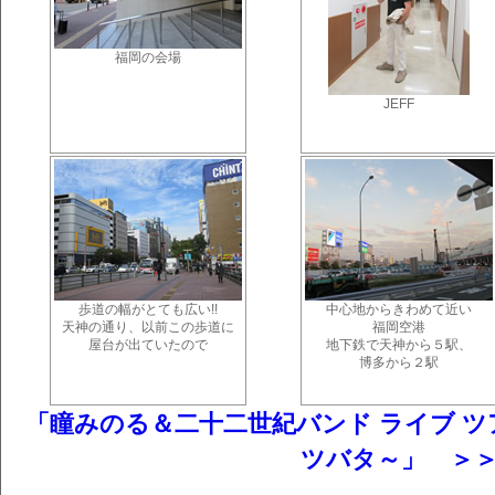
福岡の会場
JEFF
歩道の幅がとても広い!!
中心地からきわめて近い
天神の通り、以前この歩道に
福岡空港
屋台が出ていたので
地下鉄で天神から５駅、
博多から２駅
「瞳みのる＆二十二世紀バンド ライブ ツアー 2
ツバタ～」 ＞