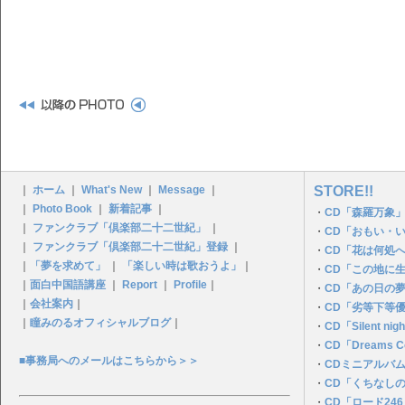
｜
ホーム
｜
What's New
｜
Message
｜
STORE!!
｜
Photo Book
｜
新着記事
｜
・
CD「森羅万象」
｜
ファンクラブ「倶楽部二十二世紀」
｜
・
CD「おもい・
｜
ファンクラブ「倶楽部二十二世紀」登録
｜
・
CD「花は何処
｜
「夢を求めて」
｜
「楽しい時は歌おうよ」
｜
・
CD「この地に
｜
面白中国語講座
｜
Report
｜
Profile
｜
・
CD「あの日の夢P
｜
会社案内
｜
・
CD「劣等下等
｜
瞳みのるオフィシャルブログ
｜
・
CD「Silent n
・
CD「Dreams C
■事務局へのメールはこちらから＞＞
・
CDミニアルバ
・
CD「くちなし
・
CD「ロード24