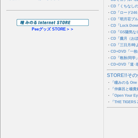
・
CD「くちなし
・
CD「ロード24
・
CD「明月荘ブ
・
CD「Lock Dow
Peeグッズ STORE＞＞
・
CD「GS陽気
・
CD「朧月（お
・
CD「三日月/時
・
CD+DVD「一
・
CD「晩秋/同学
・
CD+DVD「道
STORE!!その
・
「瞳みのる One
・
「仲麻呂と楊貴妃
・
「Open You
・
「THE TIGERS 