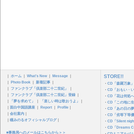
｜
ホーム
｜
What's New
｜
Message
｜
STORE!!
｜
Photo Book
｜
新着記事
｜
・
CD「森羅万象」
｜
ファンクラブ「倶楽部二十二世紀」
｜
・
CD「おもい・
｜
ファンクラブ「倶楽部二十二世紀」登録
｜
・
CD「花は何処
｜
「夢を求めて」
｜
「楽しい時は歌おうよ」
｜
・
CD「この地に
｜
面白中国語講座
｜
Report
｜
Profile
｜
・
CD「あの日の夢P
｜
会社案内
｜
・
CD「劣等下等
｜
瞳みのるオフィシャルブログ
｜
・
CD「Silent n
・
CD「Dreams C
■事務局へのメールはこちらから＞＞
・
CDミニアルバ