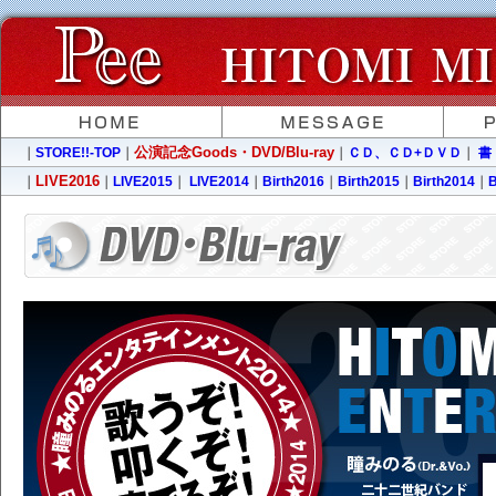
公演記念Goods・DVD/Blu-ray
｜
STORE!!-TOP
｜
｜
ＣＤ、ＣＤ+ＤＶＤ
｜
書
LIVE2016
｜
｜
LIVE2015
｜
LIVE2014
｜
Birth2016
｜
Birth2015
｜
Birth2014
｜
B