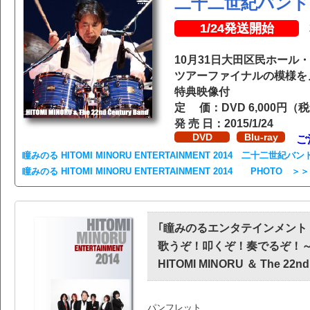
二十二世紀バンド 
1/24発送開始
10月31日大田区民ホー
ツアーファイナルの模様を
特典映像付
定 価：DVD 6,000円（税込
発 売 日：2015/1/24
DVD
Blu-ray
ご
瞳みのる HITOMI MINORU ENTERTAINMENT 2014 二十二世紀バン
瞳みのる HITOMI MINORU ENTERTAINMENT 2014 PHOTO ＞＞
｢瞳みのるエンタテインメント
歌うぞ！叩くぞ！奏でるぞ！～
HITOMI MINORU ＆ The 22nd
パンフレット