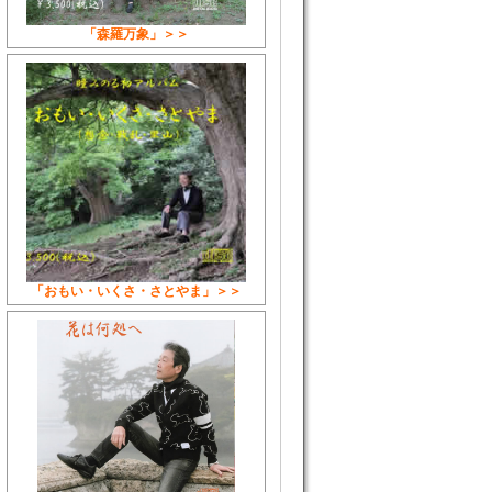
「森羅万象」＞＞
「おもい・いくさ・さとやま」＞＞