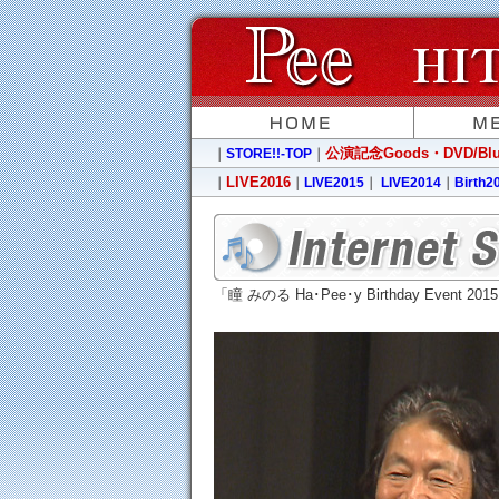
公演記念Goods・DVD/Blu-
｜
STORE!!-TOP
｜
LIVE2016
｜
｜
LIVE2015
｜
LIVE2014
｜
Birth2
「瞳 みのる Ha･Pee･y Birthday Event 201