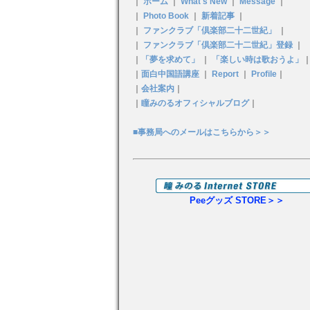
｜
ホーム
｜
What's New
｜
Message
｜
｜
Photo Book
｜
新着記事
｜
｜
ファンクラブ「倶楽部二十二世紀」
｜
｜
ファンクラブ「倶楽部二十二世紀」登録
｜
｜
「夢を求めて」
｜
「楽しい時は歌おうよ」
｜
面白中国語講座
｜
Report
｜
Profile
｜
｜
会社案内
｜
｜
瞳みのるオフィシャルブログ
｜
■事務局へのメールはこちらから＞＞
Peeグッズ STORE＞＞