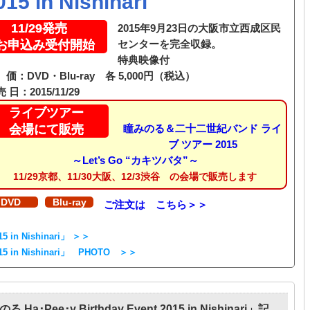
015 in Nishinari
11/29発売
2015年9月23日の大阪市立西成区民
お申込み受付開始
センターを完全収録。
特典映像付
価：DVD・Blu-ray 各 5,000円（税込）
売 日：2015/11/29
ライブツアー
会場にて販売
瞳みのる＆二十二世紀バンド ライ
ブ ツアー 2015
～Let’s Go “カキツバタ”～
11/29京都、11/30大阪、12/3渋谷 の会場で販売します
DVD
Blu-ray
ご注文は こちら＞＞
5 in Nishinari」 ＞＞
015 in Nishinari」 PHOTO ＞＞
 Ha･Pee･y Birthday Event 2015 in Nishinari」記