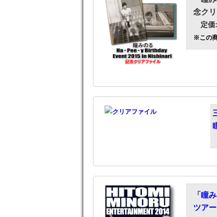
念クリ
定価:
※この
「瞳みの
ツアー