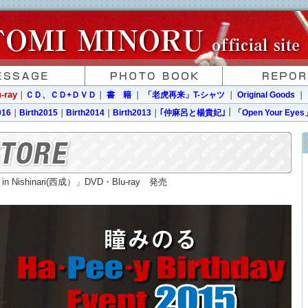
ray
｜
ＣＤ、ＣＤ+ＤＶＤ
｜
書 籍
｜
「老虎再来」T-シャツ
｜
Original Goods
｜
016
｜
Birth2015
｜
Birth2014
｜
Birth2013
｜
｢仲麻呂と楊貴妃｣
｜
「Open Your Eyes
5 in Nishinari(西成）」DVD・Blu-ray 発売