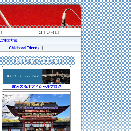
ご注文方法
｜
」
｜
「Childhood Friend」
｜
瞳みのるオフィシャルブログ