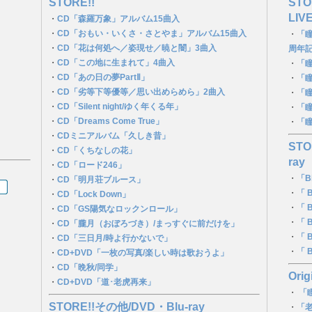
STORE!!
ST
LIV
・
CD「森羅万象」アルバム15曲入
・
CD「おもい・いくさ・さとやま」アルバム15曲入
・
「瞳
・
CD「花は何処へ／姿現せ／暁と闇」3曲入
周年記
｜
・
CD「この地に生まれて」4曲入
・
「瞳
・
CD「あの日の夢PartⅡ」
・
「瞳
・
CD「劣等下等優等／思い出めらめら」2曲入
・
「瞳
・
CD「Silent night/ゆく年くる年」
・
「瞳
・
CD「Dreams Come True」
・
「瞳
・
CDミニアルバム「久しき昔」
STO
・
CD「くちなしの花」
ray
・
CD「ロード246」
・
「Bi
・
CD「明月荘ブルース」
・
「 B
・
CD「Lock Down」
・
「 B
・
CD「GS陽気なロックンロール」
・
「 B
・
CD「朧月（おぼろづき）/まっすぐに前だけを」
・
「 B
・
CD「三日月/時よ行かないで」
・
「 B
・
CD+DVD「一枚の写真/楽しい時は歌おうよ」
・
CD「晩秋/同学」
Orig
・
CD+DVD「道･老虎再来」
・
「
STORE!!その他/DVD・Blu-ray
・
「老