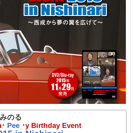
みのる
a･
Pee
･y Birthday Event