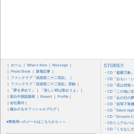
｜
ホーム
｜
What's New
｜
Message
｜
STORE!!
｜
Photo Book
｜
新着記事
｜
・
CD「森羅万象」
｜
ファンクラブ「倶楽部二十二世紀」
｜
・
CD「おもい・
｜
ファンクラブ「倶楽部二十二世紀」登録
｜
・
CD「花は何処
｜
「夢を求めて」
｜
「楽しい時は歌おうよ」
｜
・
CD「この地に
｜
面白中国語講座
｜
Report
｜
Profile
｜
・
CD「あの日の夢P
｜
会社案内
｜
・
CD「劣等下等
｜
瞳みのるオフィシャルブログ
｜
・
CD「Silent n
・
CD「Dreams C
■事務局へのメールはこちらから＞＞
・
CDミニアルバ
・
CD「くちなし