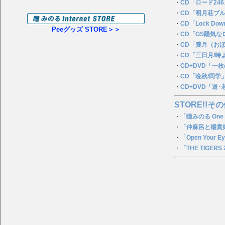
・
CD「ロード24
・
CD「明月荘ブ
・
CD「Lock Dow
Peeグッズ STORE＞＞
・
CD「GS陽気
・
CD「朧月（お
・
CD「三日月/時
・
CD+DVD「一
・
CD「晩秋/同学
・
CD+DVD「道
STORE!!その
・
「瞳みのる One
・
「仲麻呂と楊貴妃
・
「Open You
・
「THE TIGERS 