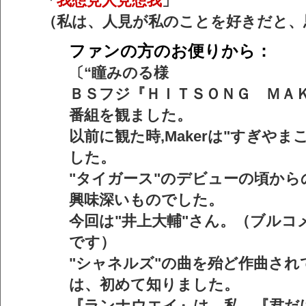
「
我想見人見想我
」
（私は、人見が私のことを好きだと、
ファンの方のお便りから：
〔“瞳みのる様
ＢＳフジ『ＨＩＴＳＯＮＧ ＭＡ
番組を観ました。
以前に観た時,Makerは"すぎやま
した。
"タイガース"のデビューの頃からの
興味深いものでした。
今回は"井上大輔"さん。（ブルコ
です）
"シャネルズ"の曲を殆ど作曲さ
は、初めて知りました。
『ランナウエイ』は、私、『君だ