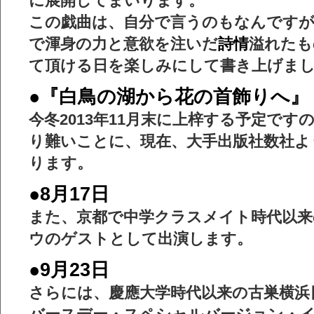
に展開してまいります。
この戯曲は、自分で言うのもなんです
で渾身の力と意欲を注いだ
詩情
溢れたも
て頂ける日を楽しみにして書き上げま
●『白鳥の湖から花の首飾りへ』
今冬2013年11月末に上梓する予定で
り難いことに、現在、大手出版社数社よ
ります。
●8月17日
また、京都で中学クラスメイト時代以来
ウのゲストとして出演します。
●9月23日
さらには、慶應大学時代以来の古巣横浜