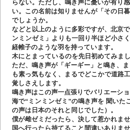
らない。ただし、鳴き声に憂いが有り
い。この名前は知りませんが「その日
でしょうか。
などと以上のように多彩ですが、北京
ンミンゼミ」よりも一回り半ほど小さ
経帷子のような羽を持っています。
木にとまっているのを先日初めてみま
ただ、鳴き声が「ギーギー」と鳴き、ま
も素っ気もなく、まるでどこかで道路
覚しさえします。
鳴き声はこの声一点張りでバリエーショ
海で“ミンミンゼミ”の鳴き声を 聞いた
の声は日本のそれと同じでした）。
僕が雌ゼミだったら、決して惹かれま
国へ行ったら持てること間違いありま