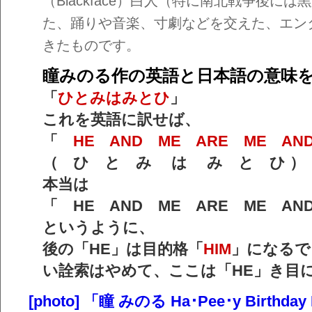
（Blackface）白人（特に南北戦争後に
た、踊りや音楽、寸劇などを交えた、エン
きたものです。
瞳みのる作の英語と日本語の意味
「
ひとみはみとひ
」
これを英語に訳せば、
「
HE AND ME ARE ME AN
（ ひ と み は み と ひ ）
本当は
「 HE AND ME ARE ME A
というように、
後の「HE」は目的格「
HIM
」になるで
い詮索はやめて、ここは「HE」き目
[photo] 「瞳 みのる Ha･Pee･y Birthday E