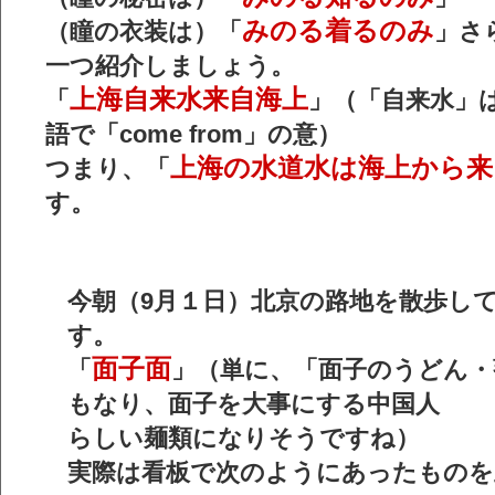
みのる着るのみ
（瞳の衣装は）「
」さ
一つ紹介しましょう。
上海自来水来自海上
「
」（「自来水」
語で「come from」の意）
上海の水道水は海上から来
つまり、「
す。
今朝（9月１日）北京の路地を散歩し
す。
面子面
「
」（単に、「面子のうどん・
もなり、面子を大事にする中国人
らしい麺類になりそうですね）
実際は看板で次のようにあったものを