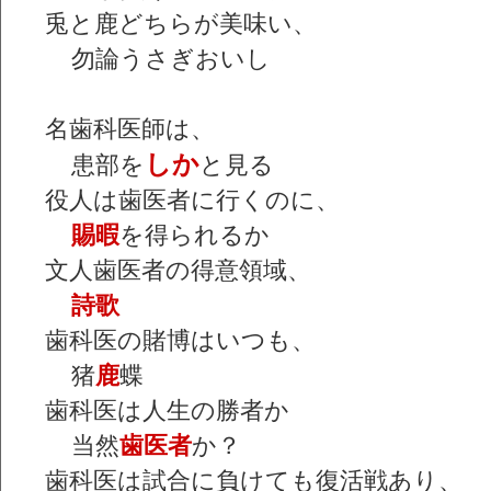
兎と鹿どちらが美味い、
勿論うさぎおいし
名歯科医師は、
しか
患部を
と見る
役人は歯医者に行くのに、
賜暇
を得られるか
文人歯医者の得意領域、
詩歌
歯科医の賭博はいつも、
猪
鹿
蝶
歯科医は人生の勝者か
当然
歯医者
か？
歯科医は試合に負けても復活戦あり、