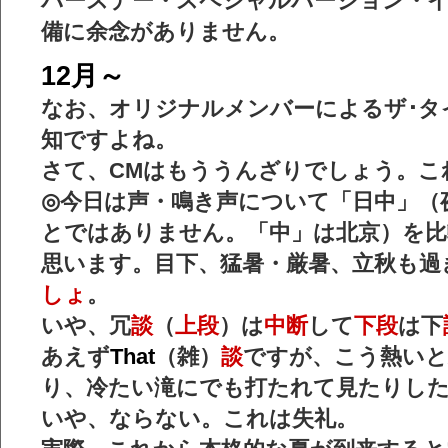
バースデー・スペシャルバージョン・
備に余念がありません。
12月～
なお、オリジナルメンバーによるザ･タ
知ですよね。
さて、CMはもううんざりでしょう。こ
◎今日は声・鳴き声について「日中」（
とではありません。「中」は北京）を比
思います。目下、猛暑・厳暑、立秋も過
しょ
。
いや、冗
談
（
上段
）は
中断
して
下段
は下
あえず
That
（雑）
談
ですが、こう熱いと
り、冷たい滝にでも打たれて見たりし
いや、ならない。これは失礼。