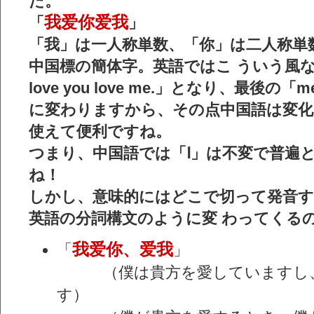
た。
我爱你爱我
「
」
「我」は一人称単数、「你」は二人称単
中国標の簡体字。英語ではこ ういう風
love you love me.」となり、最後の
に変わりますから、その点中国語は変
使えて便利ですね。
つまり、中国語では「Ⅰ」は不変で普遍
ね！
しかし、意味的にはどこで切って発音
英語の分詞構文のように変 わってくる
我爱你、爱我
「
」
（僕は貴方を愛していますし、
す）