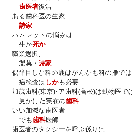
歯医者
復活
ある歯科医の生家
詩家
ハムレットの悩みは
生か
死か
職業選択、
製菓・
詩家
偶蹄目しか科の鹿はがんかも科の雁で
癌検査は
しか
も必要
加茂歯科(東京)･ア歯科(高松)は動物医
見かけた実在の
歯科
いい加減な歯医者
でも
歯科
医師
歯医者のタクシーを呼ぶ係りは