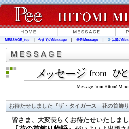
MESSAGE_top
|
今までのMessage
|
最近Message
|
以降のMes
お待たせしました『ザ・タイガース 花の首飾
皆さま、大変長らくお待たせいたしま
『花の首飾り物語』
がいよいよ出版さ