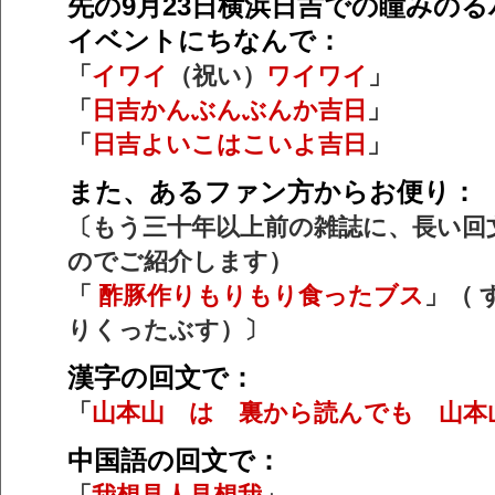
先の9月23日横浜日吉での瞳みの
イベントにちなんで：
「
イワイ
（祝い）
ワイワイ
」
「
日吉かんぶんぶんか吉日
」
「
日吉よいこはこいよ吉日
」
また、あるファン方からお便り：
〔もう三十年以上前の雑誌に、長い回
のでご紹介します）
「
酢豚作りもりもり食ったブス
」（
りくったぶす）〕
漢字の回文で：
「
山本山 は 裏から読んでも 山本
中国語の回文で：