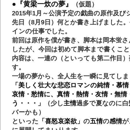
●『黄梁一炊の夢』
（仮題）
2015年1月～公演予定の戯曲の原作及
先日（8月9日）何とか書き上げました
インの仕事でした。
前回は原作を僕が書き、脚本は岡本蛍さ
したが、今回は初めて脚本まで書くこ
内容は、一連の（といっても第二作目）
す。
一場の夢から、全人生を一瞬に見てしま
「美しく壮大な悲恋ロマンの純情・慕情
哀情・愁情に、真情・熱情・友情・無情
う・・・」
（少し
主情
過多で夏なのに白
バーかも）
といった
「喜怒哀楽欲」
の
五情
の
感情
が