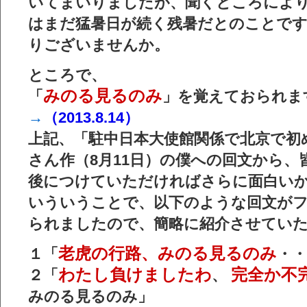
いてまいりましたが、聞くところによ
はまだ猛暑日が続く残暑だとのことです
りございませんか。
ところで、
みのる見るのみ
「
」を覚えておられ
→
（2013.8.14）
上記、「駐中日本大使館関係で北京で初
さん作（8月11日）の僕への回文から、
後につけていただければさらに面白い
いういうことで、以下のような回文が
られましたので、簡略に紹介させてい
老虎の行路、みのる見るのみ
１「
・・
わたし負けましたわ
完全か不
２「
、
みのる見るのみ」