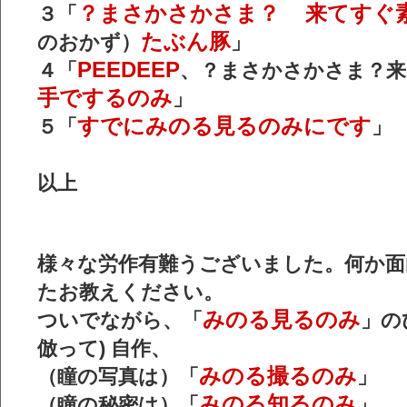
？まさかさかさま？
来てすぐ
３「
たぶん豚
のおかず）
」
PEEDEEP
４「
、？まさかさかさま？来
手でするのみ
」
すでにみのる見るのみにです
５「
」
以上
様々な労作有難うございました。何か面
たお教えください。
みのる見るのみ
ついでながら、「
」の
倣って) 自作、
みのる撮るのみ
（瞳の写真は）「
」
みのる知るのみ
（瞳の秘密は）「
」