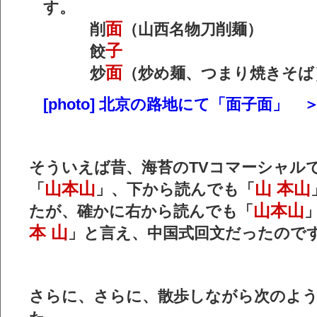
す。
面
削
（山西名物刀削麺）
子
餃
面
炒
（炒め麺、つまり焼きそば
[photo] 北京の路地にて「面子面」 
そういえば昔、海苔のTVコマーシャル
山本山
山 本山
「
」、下から読んでも「
山本山
たが、確かに右から読んでも「
本 山
」と言え、中国式回文だったので
さらに、さらに、散歩しながら次のよ