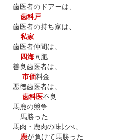
歯医者のドアーは、
歯科戸
歯医者の持ち家は、
私家
歯医者仲間は、
四海
同胞
善良歯医者は、
市価
料金
悪徳歯医者は、
歯科医
不良
馬鹿の競争
馬勝った
馬肉・鹿肉の味比べ、
鹿
が負けて馬勝った