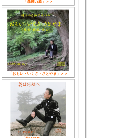
「森羅万象」＞＞
「おもい・いくさ・さとやま」＞＞