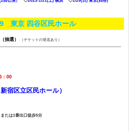
阪(2回公演）
◇
2023-1/21(土) 横浜
◇
1/29(日) 東京(四谷)
1.29 東京 四谷区民ホール
（抽選）
（チケットの発送あり）
6：00
（新宿区立区民ホール）
出口または1番出口徒歩5分