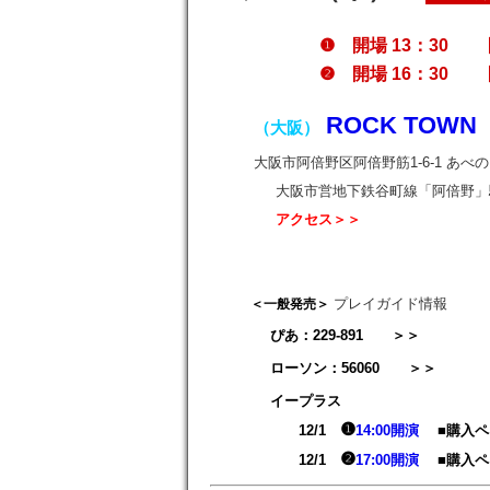
❶ 開場 13：30 開
❷ 開場 16：30 開
ROCK TOW
（大阪）
大阪市阿倍野区阿倍野筋1-6-1 あべのキュ
大阪市営地下鉄谷町線「阿倍野」
アクセス＞＞
プレイガイド情報
＜一般発売＞
ぴあ：
229-891 ＞＞
ローソン：
56060 ＞＞
イープラス
❶
12/1
14:00開演
■購入ペ
❷
12/1
17:00開演
■購入ペ