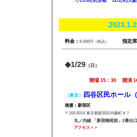
◇
11/30(水)京都 12/1(木)大
2023.
料金：
指定席
8,000円
（税込）
◆1/29
（日）
開場 15：30 開演 1
四谷区民ホール
（東京）
後援：新宿区
〒160-0014 東京都新宿区内藤町８７
丸ノ内線 「新宿御苑前」2番
アクセス＞＞