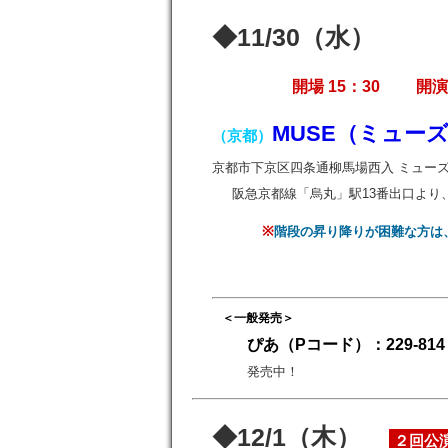
◆11/30（水）
開場 15：30 開演 
MUSE（ミュー
（京都）
京都市下京区四条通柳馬場西入 ミューズ389京
阪急京都線「烏丸」駅13番出口より
※
階段の昇り降りが困難な方は
＜一般発売＞
ぴあ（Pコード）：
229-8
発売中！
◆12/1（木）
２回公