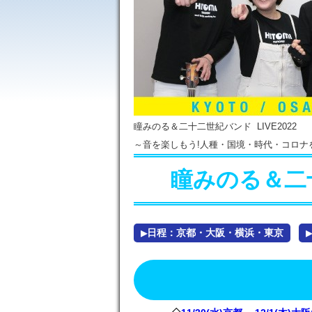
瞳みのる＆二十二世紀バンド LIVE2022
～音を楽しもう!人種・国境・時代・コロナ
瞳みのる＆二十
日程：京都・大阪・横浜・東京
▶
▶